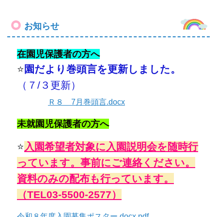
お知らせ
在園児保護者の方へ
⭐
園だより
巻頭言を更新しました。
（７/３
更新）
Ｒ８ 7月巻頭言.docx
未就園児保護者の方へ
⭐
入園希望者対象に入園説明会を随時行
っています。
事前にご連絡ください。
資料のみの配布も行っています。
（TEL03-5500-2577）
令和８年度入園募集ポスター.docx.pdf