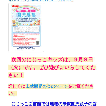
次回のにじっこキッズは、９
月８
日
⭐
（火）です。
ぜひ遊びにいらしてくだ
さい！
詳しくは
未就園児の会のページ
をご覧くださ
い。
⭐
にじっこ図書館では地域の未就園児親子の皆