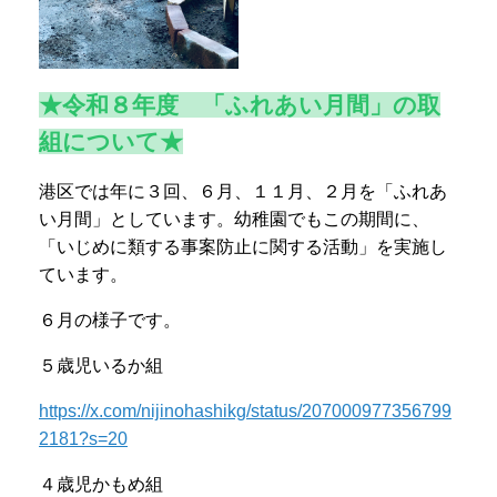
★令和８年度 「ふれあい月間」の取
組について★
港区では年に３回、６月、１１月、２月を「ふれあ
い月間」としています。幼稚園でもこの期間に、
「いじめに類する事案防止に関する活動」を実施し
ています。
６月の様子です。
５歳児いるか組
https://x.com/nijinohashikg/status/207000977356799
2181?s=20
４歳児かもめ組