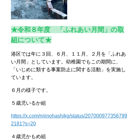
★令和８年度 「ふれあい月間」の取
組について★
港区では年に３回、６月、１１月、２月を「ふれあ
い月間」としています。幼稚園でもこの期間に、
「いじめに類する事案防止に関する活動」を実施し
ています。
６月の様子です。
５歳児いるか組
https://x.com/nijinohashikg/status/207000977356799
2181?s=20
４歳児かもめ組