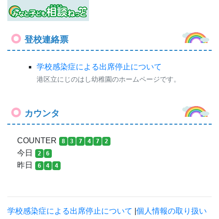
登校連絡票
学校感染症による出席停止について
港区立にじのはし幼稚園のホームページです。
カウンタ
COUNTER
8
3
7
4
7
2
今日
2
6
昨日
6
4
4
学校感染症による出席停止について
|
個人情報の取り扱い