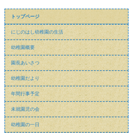
トップページ
にじのはし幼稚園の生活
幼稚園概要
園長あいさつ
幼稚園だより
年間行事予定
未就園児の会
幼稚園の一日