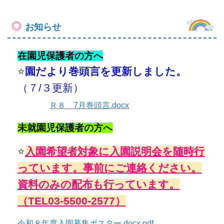
お知らせ
在園児保護者の方へ
⭐
園だより
巻頭言を更新しました。
（７/３
更新）
Ｒ８ 7月巻頭言.docx
未就園児保護者の方へ
⭐
入園希望者対象に入園説明会を随時行
っています。
事前にご連絡ください。
資料のみの配布も行っています。
（TEL03-5500-2577）
令和８年度入園募集ポスター.docx.pdf