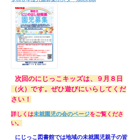
次回のにじっこキッズは、９
月８
日
⭐
（火）です。
ぜひ遊びにいらしてくだ
さい！
詳しくは
未就園児の会のページ
をご覧くださ
い。
⭐
にじっこ図書館では地域の未就園児親子の皆