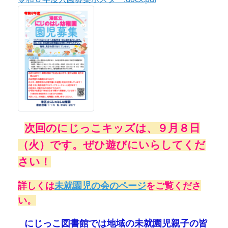
次回のにじっこキッズは、９
月８
日
⭐
（火）です。
ぜひ遊びにいらしてくだ
さい！
詳しくは
未就園児の会のページ
をご覧くださ
い。
⭐
にじっこ図書館では地域の未就園児親子の皆