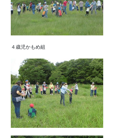
４歳児かもめ組