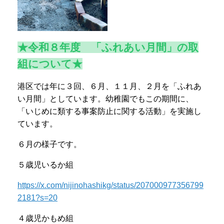
★令和８年度 「ふれあい月間」の取
組について★
港区では年に３回、６月、１１月、２月を「ふれあ
い月間」としています。幼稚園でもこの期間に、
「いじめに類する事案防止に関する活動」を実施し
ています。
６月の様子です。
５歳児いるか組
https://x.com/nijinohashikg/status/207000977356799
2181?s=20
４歳児かもめ組