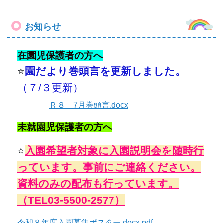
お知らせ
在園児保護者の方へ
⭐
園だより
巻頭言を更新しました。
（７/３
更新）
Ｒ８ 7月巻頭言.docx
未就園児保護者の方へ
⭐
入園希望者対象に入園説明会を随時行
っています。
事前にご連絡ください。
資料のみの配布も行っています。
（TEL03-5500-2577）
令和８年度入園募集ポスター.docx.pdf