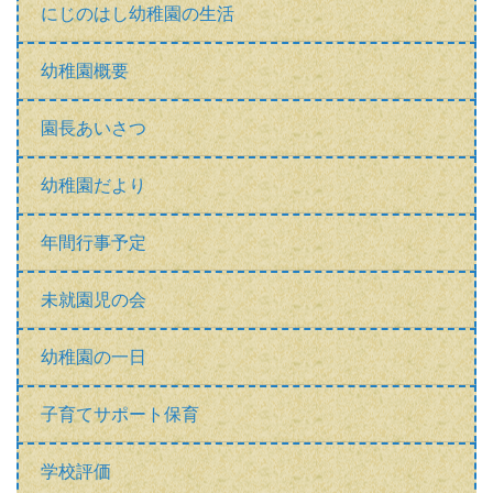
にじのはし幼稚園の生活
幼稚園概要
園長あいさつ
幼稚園だより
年間行事予定
未就園児の会
幼稚園の一日
子育てサポート保育
学校評価